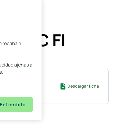
ASE C FI
o recaba ni
vacidad ajenas a
s.
Descargar ficha
Entendido