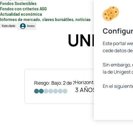
Fondos Sostenibles
Fondos con criterios ASG
Actualidad económica
Informes de mercado, claves bursátiles, noticias
Hazte cliente
Acceso
Configur
UNICAJA
Este portal we
cede datos de
Sin embargo, c
la de Unigest 
Horizonte Temporal
Catego
Riesgo:
Bajo. 2 de 7
En el siguien
3 AÑOS
FOND