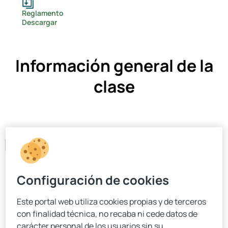
Reglamento
Descargar
Información general de la
clase
Información legal
Configuración de cookies
Documento de datos fundamentales para el inversor (DFI)
Descargar
Este portal web utiliza cookies propias y de terceros
con finalidad técnica, no recaba ni cede datos de
carácter personal de los usuarios sin su
Escenarios de rentabilidad